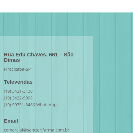
Rua Edu Chaves, 661 – São
Dimas
Piracicaba-SP
Televendas
(19) 3421-3130
(19) 3422-9998
(19) 99751-8466 WhatsApp
Email
comercial@santterifarma.com.br